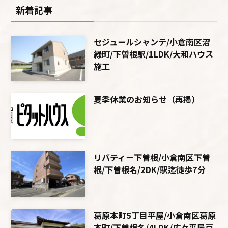
新着記事
セジュールシャンテ/小倉南区沼
緑町/下曽根駅/1LDK/大和ハウス
施工
夏季休業のお知らせ（再掲）
リバティー下曽根/小倉南区下曽
根/下曽根名/2DK/駅迄徒歩7分
葛原本町5丁目平屋/小倉南区葛原
本町/下曽根名/4LDK/広々平屋戸