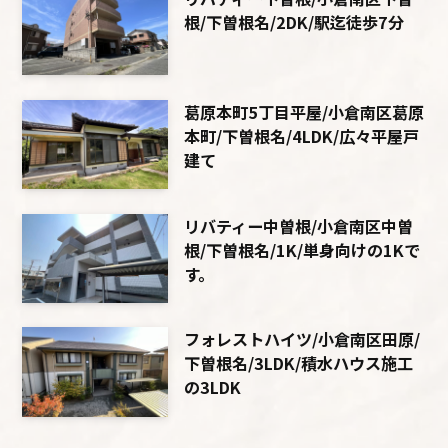
根/下曽根名/2DK/駅迄徒歩7分
葛原本町5丁目平屋/小倉南区葛原
本町/下曽根名/4LDK/広々平屋戸
建て
リバティー中曽根/小倉南区中曽
根/下曽根名/1K/単身向けの1Kで
す。
フォレストハイツ/小倉南区田原/
下曽根名/3LDK/積水ハウス施工
の3LDK