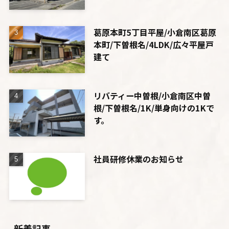
葛原本町5丁目平屋/小倉南区葛原
本町/下曽根名/4LDK/広々平屋戸
建て
リバティー中曽根/小倉南区中曽
根/下曽根名/1K/単身向けの1Kで
す。
社員研修休業のお知らせ
新着記事