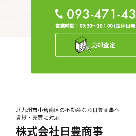
093-471-4
ご本人の照会
お客さまがご本人の
させていただきます
営業時間：09:30～18：00 (定休日無
法令、規範の遵
売却査定
当社は、保有する個
宜見直し、その改善
北九州市小倉南区の不動産なら日豊商事へ
賃貸・売買に対応
株式会社日豊商事