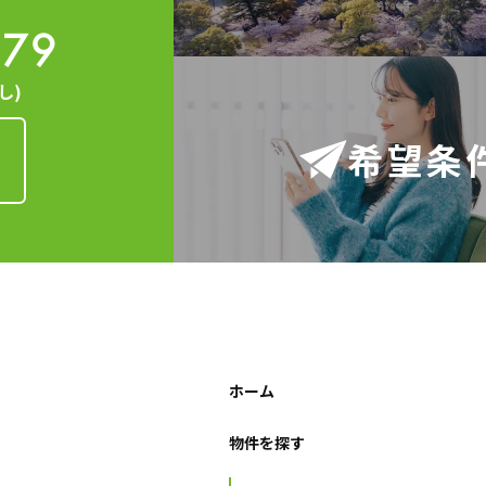
379
個人情報の照会・修正・削除などをご希望される場合には、ご本人であるこ
。
し)
守と見直し
希望条
人情報に関して適用される日本の法令、その他規範を遵守するとともに、本
に努めます。
ホーム
物件を探す