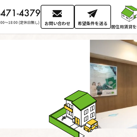
-471-4379
:00～18:00 (定休日無し)
お問い合わせ
希望条件を送る
居住用賃貸を
エリアか
駅・沿線
地図から