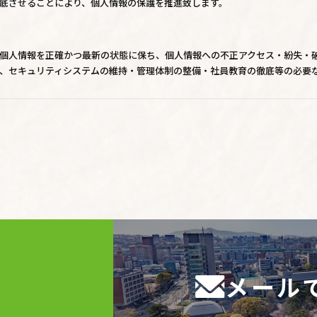
底させることにより、個人情報の保護を推進致します。
個人情報を正確かつ最新の状態に保ち、個人情報への不正アクセス・紛失・
、セキュリティシステムの維持・管理体制の整備・社員教育の徹底等の必要
報の厳重な管理を行ないます。
目的
りした個人情報は、当社からのご連絡や業務のご案内やご質問に対する回答
用いたします。
者への開示・提供の禁止
りお預かりした個人情報を適切に管理し、次のいずれかに該当する場合を除
ん。 お客さまの同意がある場合 お客さまが希望されるサービスを行なうた
示する場合 法令に基づき開示することが必要である場合
メール
対策
正確性及び安全性確保のために、セキュリティに万全の対策を講じています