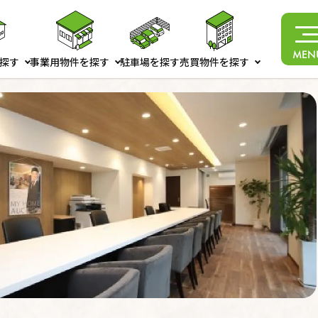
MEN
探す
事業用物件を探す
駐車場を探す
売買物件を探す
ら検索
貸店舗
マンション
から検索
貸事務所
戸建て
検索
土地
その他