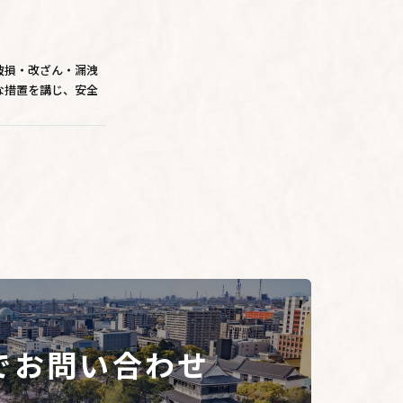
破損・改ざん・漏洩
な措置を講じ、安全
として、電子メール
き、個人情報を第三
めに当社が業務を委託
でお問い合わせ
。