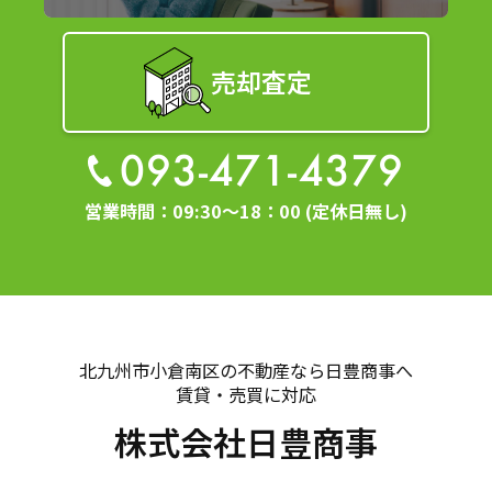
法令に基づき開示することが必要である場合
個人情報の安全対策
売却査定
当社は、個人情報の正確性及び安全性確保のために、
セキュリティに万全の対策を講じています。
093-471-4379
ご本人の照会
営業時間：09:30～18：00 (定休日無し)
お客さまがご本人の個人情報の照会・修正・削除など
をご希望される場合には、ご本人であることを確認の
上、対応させていただきます。
法令、規範の遵守と見直し
北九州市小倉南区の不動産なら日豊商事へ
当社は、保有する個人情報に関して適用される日本の
賃貸・売買に対応
法令、その他規範を遵守するとともに、本ポリシーの
株式会社日豊商事
内容を適宜見直し、その改善に努めます。