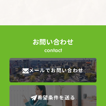
ん・漏洩などを防止するため、セキュリティシステム
の維持・管理体制の整備・社員教育の徹底等の必要な
措置を講じ、安全対策を実施し個人情報の厳重な管理
を行ないます。
個人情報の利用目的
お問い合わせ
お客さまからお預かりした個人情報は、当社からのご
contact
連絡や業務のご案内やご質問に対する回答として、電
子メールや資料のご送付に利用いたします。
個人情報の第三者への開示・提供の禁止
メールでお問い合わせ
当社は、お客さまよりお預かりした個人情報を適切に
管理し、次のいずれかに該当する場合を除き、個人情
報を第三者に開示いたしません。 お客さまの同意が
ある場合 お客さまが希望されるサービスを行なうた
希望条件を送る
めに当社が業務を委託する業者に対して開示する場合