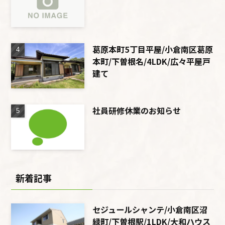
葛原本町5丁目平屋/小倉南区葛原
本町/下曽根名/4LDK/広々平屋戸
建て
社員研修休業のお知らせ
新着記事
セジュールシャンテ/小倉南区沼
緑町/下曽根駅/1LDK/大和ハウス