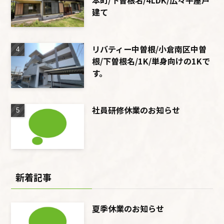
本町/下曽根名/4LDK/広々平屋戸
建て
リバティー中曽根/小倉南区中曽
根/下曽根名/1K/単身向けの1Kで
す。
社員研修休業のお知らせ
新着記事
夏季休業のお知らせ