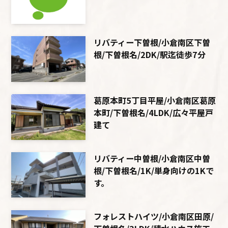
リバティー下曽根/小倉南区下曽
根/下曽根名/2DK/駅迄徒歩7分
葛原本町5丁目平屋/小倉南区葛原
本町/下曽根名/4LDK/広々平屋戸
建て
リバティー中曽根/小倉南区中曽
根/下曽根名/1K/単身向けの1Kで
す。
フォレストハイツ/小倉南区田原/