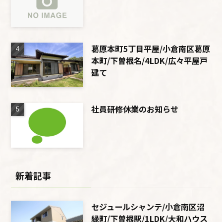
葛原本町5丁目平屋/小倉南区葛原
本町/下曽根名/4LDK/広々平屋戸
建て
社員研修休業のお知らせ
新着記事
セジュールシャンテ/小倉南区沼
緑町/下曽根駅/1LDK/大和ハウス