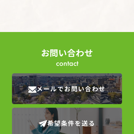
ん・漏洩などを防止するため、セキュリティシステム
の維持・管理体制の整備・社員教育の徹底等の必要な
措置を講じ、安全対策を実施し個人情報の厳重な管理
を行ないます。
個人情報の利用目的
お問い合わせ
お客さまからお預かりした個人情報は、当社からのご
contact
連絡や業務のご案内やご質問に対する回答として、電
子メールや資料のご送付に利用いたします。
個人情報の第三者への開示・提供の禁止
メールでお問い合わせ
当社は、お客さまよりお預かりした個人情報を適切に
管理し、次のいずれかに該当する場合を除き、個人情
報を第三者に開示いたしません。 お客さまの同意が
ある場合 お客さまが希望されるサービスを行なうた
希望条件を送る
めに当社が業務を委託する業者に対して開示する場合