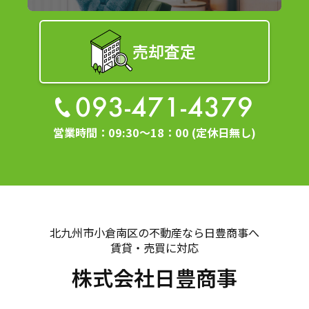
法令に基づき開示することが必要である場合
個人情報の安全対策
売却査定
当社は、個人情報の正確性及び安全性確保のために、
セキュリティに万全の対策を講じています。
093-471-4379
ご本人の照会
営業時間：09:30～18：00 (定休日無し)
お客さまがご本人の個人情報の照会・修正・削除など
をご希望される場合には、ご本人であることを確認の
上、対応させていただきます。
法令、規範の遵守と見直し
北九州市小倉南区の不動産なら日豊商事へ
当社は、保有する個人情報に関して適用される日本の
賃貸・売買に対応
法令、その他規範を遵守するとともに、本ポリシーの
株式会社日豊商事
内容を適宜見直し、その改善に努めます。